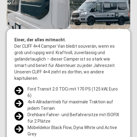
Einer, der alles mitmacht.
Der CLIFF 4×4 Camper Van bleibt souverän, wenn es
grob und ruppig wird. Kraftvoll, zuverlässig und
geländetauglich – dieser Camper ist so stark wie
smart und bereit für Abenteuer zu jeder Jahreszeit.
Unseren CLIFF 4×4 zieht es dorthin, wo andere
kapitulieren.
Ford Transit 2.0 TDCi mit 170 PS (125 kW, Euro
6)
4x4-Allradantrieb für maximale Traktion auf
jedem Terrain
Drehbare Fahrer- und Beifahrersitze mit ISOFIX
für 2 Plätze
Möbeldekor Black Flow, Dyna White und Active
Grey