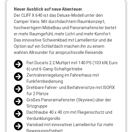
Neuer Ausblick auf neue Abenteuer.
Der CLIFF X 640 ist das Deluxe-Modell unter den
Camper Vans. Mit durchdachtem Raumkonzept,
hochwertigem Möbelbau und Panoramafenster bietet
er mehr Raumgefühl, mehr Licht und mehr Komfort.
Das innovative Schwenkbad mit Lamellentür und die
Option auf ein Schlafdach machen ihn zu einem
wahren Allrounder für anspruchsvolle Reisende.
Fiat Ducato 2.2 Multijet mit 140 PS (103 kW, Euro
6) und 6-Gang-Schaltgetriebe
Zentralverriegelung im Fahrerhaus mit
Funkfernbedienung
Drehbare Fahrer- und Beifahrersitze mit ISOFIX
für 2 Plätze
Großes Panoramafenster (Skyview) über der
Sitzgruppe
Dachhaube 40 x 40 cm mit Fliegenschutz und
Verdunklungsrollo
Variobad mit innovativer Lamellentür für mehr
Bewegungsfreiheit