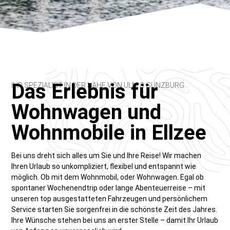
Das Erlebnis für
IHR SPEZIALIST IN DER NÄHE VON ULM & GÜNZBURG
Wohnwagen und
Wohnmobile in Ellzee
Bei uns dreht sich alles um Sie und Ihre Reise! Wir machen
Ihren Urlaub so unkompliziert, flexibel und entspannt wie
möglich. Ob mit dem Wohnmobil, oder Wohnwagen. Egal ob
spontaner Wochenendtrip oder lange Abenteuerreise – mit
unseren top ausgestatteten Fahrzeugen und persönlichem
Service starten Sie sorgenfrei in die schönste Zeit des Jahres.
Ihre Wünsche stehen bei uns an erster Stelle – damit Ihr Urlaub