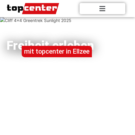
Freiheit erleben
mit topcenter in Ellzee